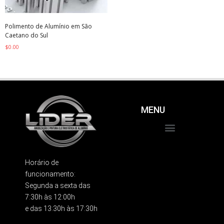
Polimento de Alumínio em São
Caetano do Sul
$
0.00
MENU
Produtos e Serviços
Trabalhe Conosco
Horário de
funcionamento:
Segunda a sexta das
7:30h às 12:00h
e das 13:30h às 17:30h