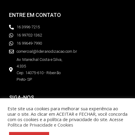
ENTRE EM CONTATO
16 3996-7215
16 99702-1362
16 99649-7990
comercial@lideranodizacao.com.br
Av. Marechal Costa e Silva,
4.335
Cep: 14075-610 - Ribeirão
Preto- SP.
SIGA-NOS
Este site usa cookies para melhorar sua experiência ao
Instagram
usar o site. Ao clicar em ACEITAR e FECHAR, você concorda
com os cookies e a política de privacidade do site. Acesse
Política de Privacidade e Cookies
© 2025 Líder Anodização e Pintura Eletrostática de Alumínios