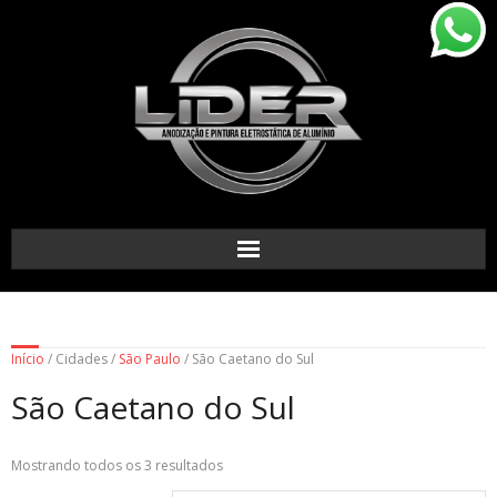
Início
/ Cidades /
São Paulo
/ São Caetano do Sul
São Caetano do Sul
Mostrando todos os 3 resultados