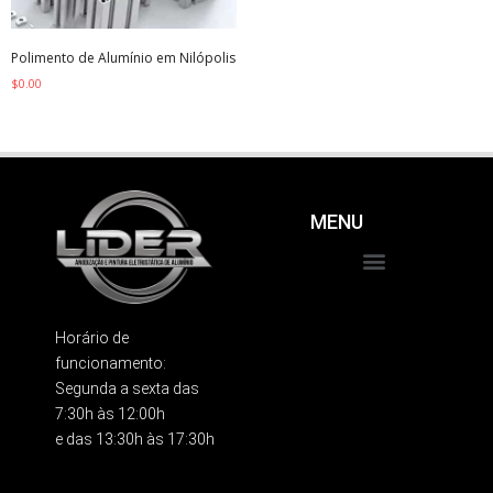
Polimento de Alumínio em Nilópolis
$
0.00
MENU
Produtos e Serviços
Trabalhe Conosco
Horário de
funcionamento:
Segunda a sexta das
7:30h às 12:00h
e das 13:30h às 17:30h