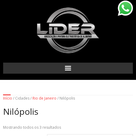
Início
/ Cidades /
Rio de Janeiro
/ Nilópolis
Nilópolis
Mostrando todos os 3 resultados