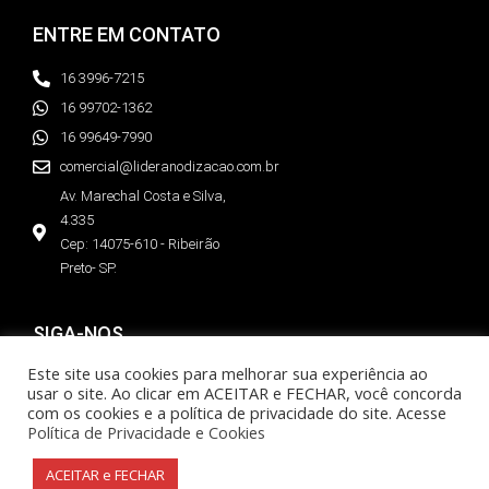
ENTRE EM CONTATO
16 3996-7215
16 99702-1362
16 99649-7990
comercial@lideranodizacao.com.br
Av. Marechal Costa e Silva,
4.335
Cep: 14075-610 - Ribeirão
Preto- SP.
SIGA-NOS
Este site usa cookies para melhorar sua experiência ao
Instagram
usar o site. Ao clicar em ACEITAR e FECHAR, você concorda
com os cookies e a política de privacidade do site. Acesse
Política de Privacidade e Cookies
© 2025 Líder Anodização e Pintura Eletrostática de Alumínios
ACEITAR e FECHAR
| Todos os Direitos Reservados.