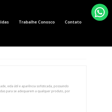
idas
Trabalhe Conosco
Contato
e, vida útil e aparência sofisticada, possuindo
cadas para se adequarem a qualquer produto, por