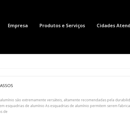
Empresa
Produtos e Serviços
Cidades Atend
PASSOS
alumínio são extremamente versáteis, altamente recomendadas pela durabilidad
e em esquadrias de alumínio As esquadrias de alumínio permitem serem fabri
as de